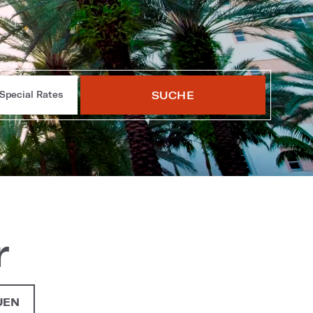
SUCHE
Special Rates
r
UEN