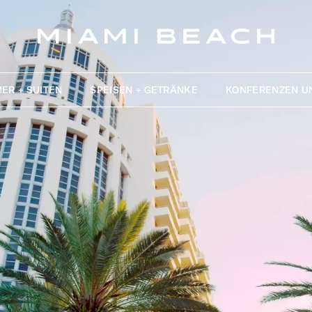
ER + SUITEN
SPEISEN + GETRÄNKE
KONFERENZEN U