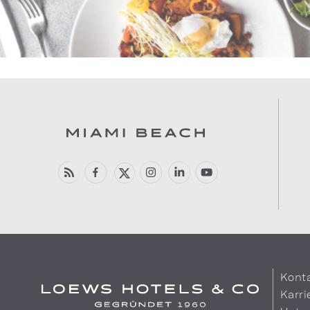
Kont
Karri