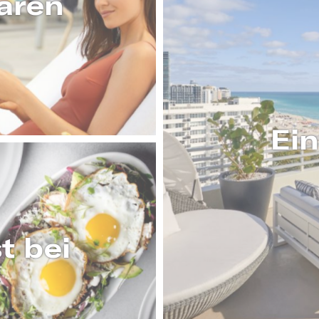
aren
AHREN
Ein
t bei
AHREN