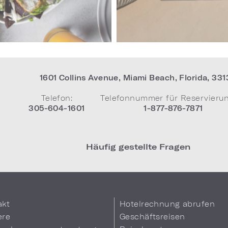
1601 Collins Avenue
,
Miami Beach
,
Florida
,
331
Telefon:
Telefonnummer für Reservieru
305-604-1601
1-877-876-7871
Häufig gestellte Fragen
akt
Hotelrechnung abrufen
ere
Geschäftsreisen