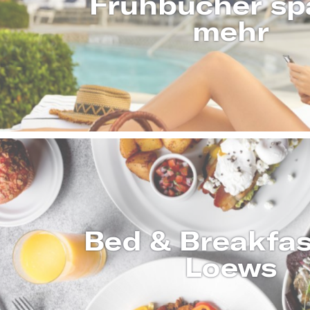
Frühbucher sp
mehr
MEHR ERF
Bed & Breakfas
Loews
MEHR ERF