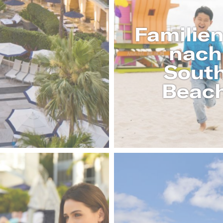
AHREN
Familie
nach
Sout
Beac
MEH