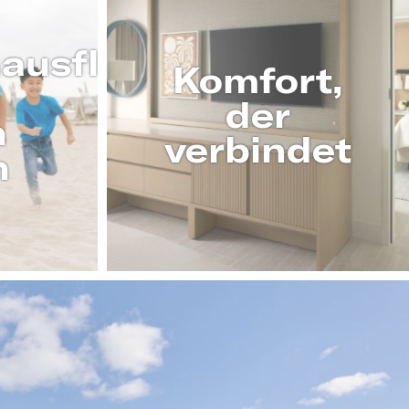
nausflug
Komfort,
der
h
verbindet
h
MEHR ERFAHRE
R ERFAHREN