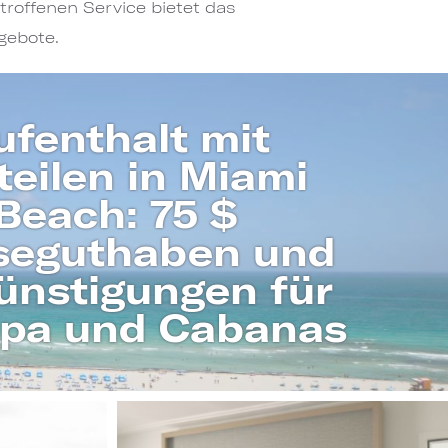
roffenen Service bietet das
gebote.
ufenthalt mit
teilen in Miami
Beach: 75 $
seguthaben und
ünstigungen für
Spa und Cabanas
MEHR ERFAHREN