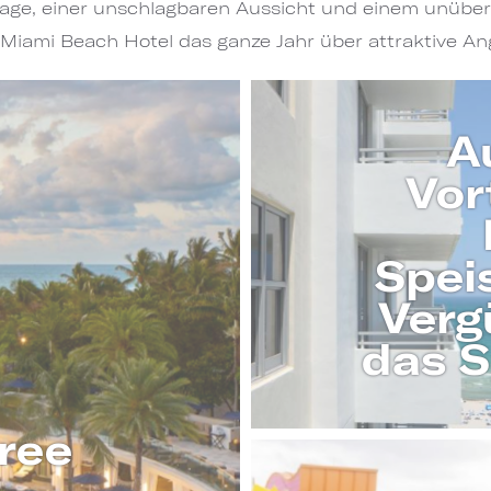
Lage, einer unschlagbaren Aussicht und einem unübert
Miami Beach Hotel das ganze Jahr über attraktive An
A
Vor
Spei
Verg
das 
Free