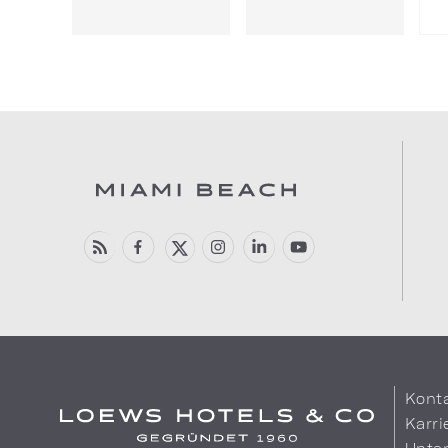
Kont
Karri