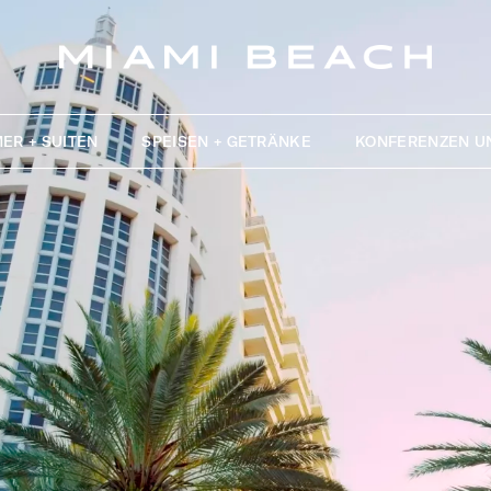
ER + SUITEN
SPEISEN + GETRÄNKE
KONFERENZEN U