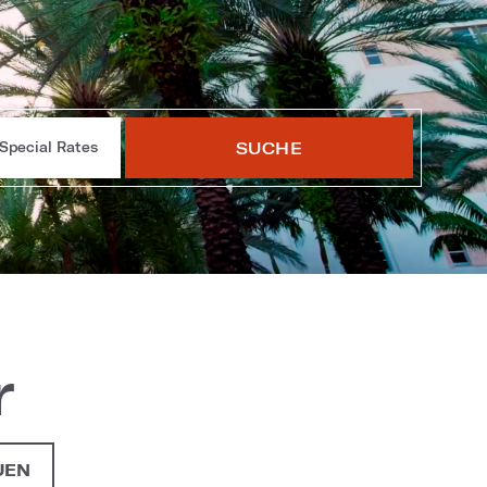
SUCHE
Special Rates
r
UEN