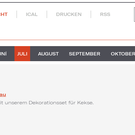
CHT
ICAL
DRUCKEN
RSS
UNÍ
JULI
AUGUST
SEPTEMBER
OKTOBE
lau
mit unserem Dekorationsset für Kekse.