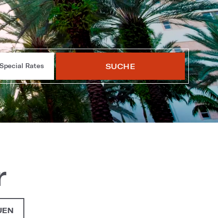
SUCHE
Special Rates
r
UEN