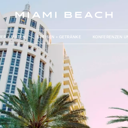
ER + SUITEN
SPEISEN + GETRÄNKE
KONFERENZEN U