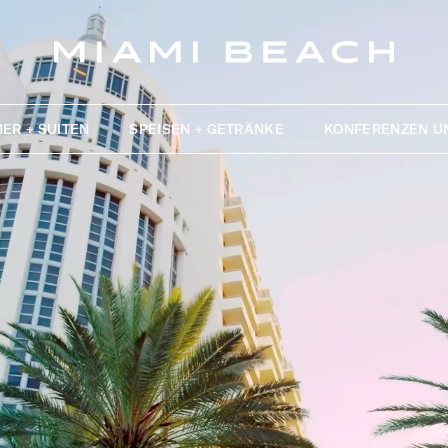
ER + SUITEN
SPEISEN + GETRÄNKE
KONFERENZEN U