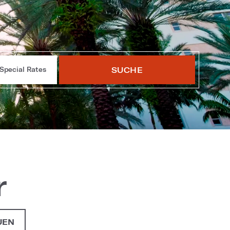
SUCHE
Special Rates
r
UEN