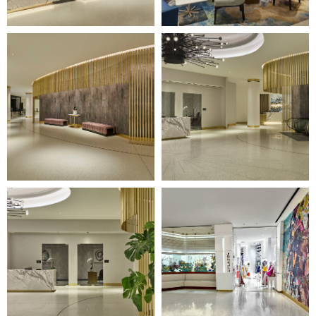
Image
Image
3
4
of
of
18
18
(Gallery
(Gallery
"Interior")
"Interior")
Image
Image
5
6
of
of
18
18
(Gallery
(Gallery
"Interior")
"Interior")