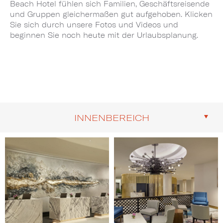
Beach Hotel fühlen sich Familien, Geschäftsreisende
und Gruppen gleichermaßen gut aufgehoben. Klicken
Sie sich durch unsere Fotos und Videos und
beginnen Sie noch heute mit der Urlaubsplanung.
INNENBEREICH
Image
Image
1
2
of
of
18
18
(Gallery
(Gallery
"Interior")
"Interior")