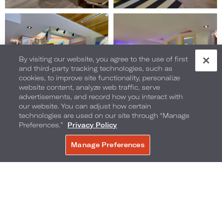
Image
Image
11
12
of
of
18
18
By visiting our website, you agree to the use of first
(Gallery
(Gallery
and third-party tracking technologies, such as
"Interior")
"Interior")
cookies, to improve site functionality, personalize
website content, analyze web traffic, serve
advertisements, and record how you interact with
our website. You can adjust how certain
technologies are used on our site through “Manage
Preferences.”
Privacy Policy
Image
Image
13
14
Manage Preferences
of
of
JETZT BUCHEN
18
18
(Gallery
(Gallery
"Interior")
"Interior")