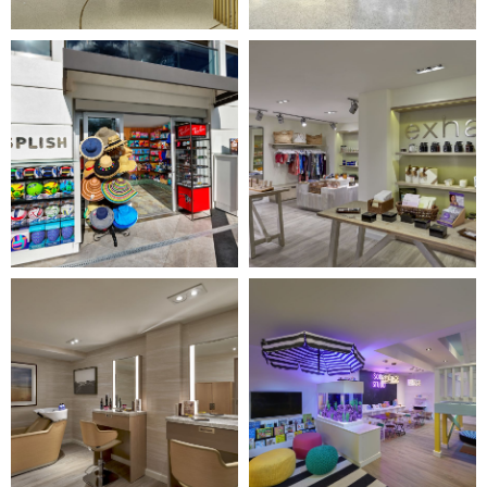
Image
Image
7
8
of
of
18
18
(Gallery
(Gallery
"Interior")
"Interior")
Image
Image
9
10
of
of
18
18
(Gallery
(Gallery
"Interior")
"Interior")