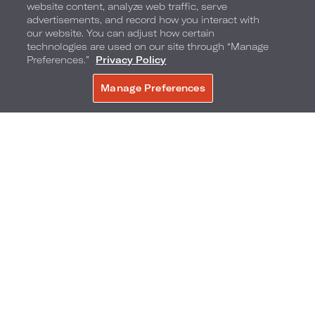
website content, analyze web traffic, serve
advertisements, and record how you interact with
our website. You can adjust how certain
15
technologies are used on our site through “Manage
Preferences.”
Privacy Policy
16
Manage Preferences
JETZT BUCHEN
SPIELLEITER
MACHEN SIE IHRE EIGENEN S'MORES​​​​​​​
FILME UNTER FREIEM HIMMEL
17
18
SOBE KIDS CLUB