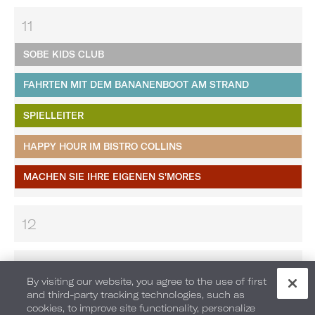
11
SOBE KIDS CLUB
FAHRTEN MIT DEM BANANENBOOT AM STRAND
SPIELLEITER
HAPPY HOUR IM BISTRO COLLINS
MACHEN SIE IHRE EIGENEN S'MORES​​​​​​​
12
13
By visiting our website, you agree to the use of first
and third-party tracking technologies, such as
cookies, to improve site functionality, personalize
14