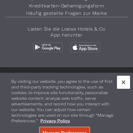
Kreditkarten-Gehemigungsform
Häufig gestellte Fragen zur Marke
Laden Sie die Loews Hotels & Co
App herunter
Datenschutz
Meine Daten nicht verkaufen
By visiting our website, you agree to the use of first
and third-party tracking technologies, such as
Sicherheit und Gesundheit
Nutzungsbedingungen
cookies, to improve site functionality, personalize
website content, analyze web traffic, serve
Barrierefreiheit
Sitemap
Ihre Datenschutzoptionen
advertisements, and record how you interact with
our website. You can adjust how certain
COPYRIGHT 2026.
LOEWS HOTELS & CO
technologies are used on our site through “Manage
Preferences.”
Privacy Policy
Manage Preferences