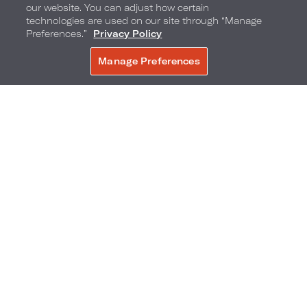
our website. You can adjust how certain
technologies are used on our site through “Manage
MACHEN SIE IHRE EIGENEN S'MORES​​​​​​​
Preferences.”
Privacy Policy
LOEWS MIAMI NIGHT OWLS CLUB
Manage Preferences
JETZT BUCHEN
FILME UNTER FREIEM HIMMEL
21
SWEET CORNER AM FRÜHLINGSFEST
22
SOBE KIDS CLUB
FRÜHLINGSAKTIVITÄTEN FÜR DIE GANZE FAMILIE
FAHRTEN MIT DEM BANANENBOOT AM STRAND