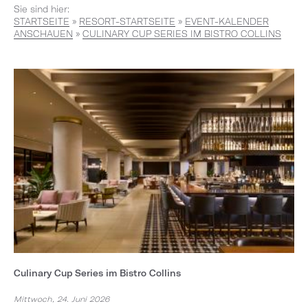
Sie sind hier:
STARTSEITE
»
RESORT-STARTSEITE
»
EVENT-KALENDER
ANSCHAUEN
»
CULINARY CUP SERIES IM BISTRO COLLINS
Culinary Cup Series im Bistro Collins
Mittwoch, 24. Juni 2026