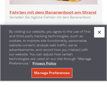
Fahrten mit dem Bananenboot am Strand
Genießen Sie tägliche Fahrten mit dem Bananenboot
By visiting our website, you agree to the use of first
and third-party tracking technologies, such as
cookies, to improve site functionality, personalize
website content, analyze web traffic, serve
advertisements, and record how you interact with
our website. You can adjust how certain
technologies are used on our site through “Manage
Preferences.”
Privacy Policy
Manage Preferences
JETZT BUCHEN
Spielleiter
Verbringen Sie Ihre Nachmittage im Sonnenschein,
während Sie Aktivitäten mit unserem Spielleiter am