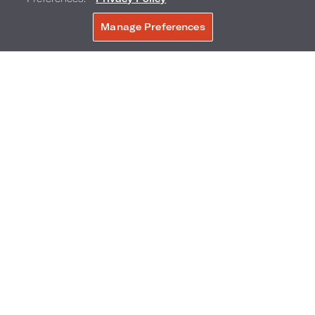
Manage Preferences
JETZT BUCHEN
Happy Hour im Bistro Collins
Happy Hour im Bistro Collins