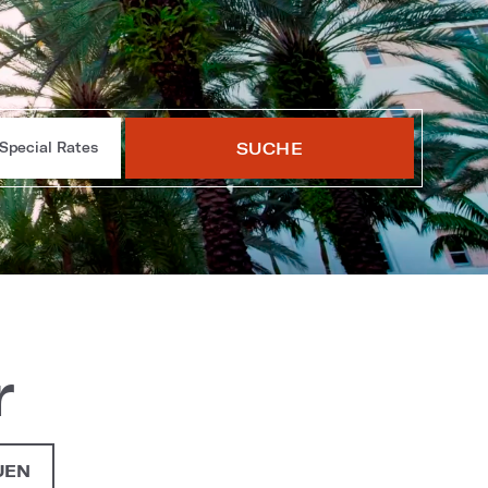
SUCHE
Special Rates
r
UEN