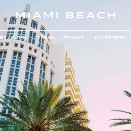
ER + SUITEN
SPEISEN + GETRÄNKE
KONFERENZEN U