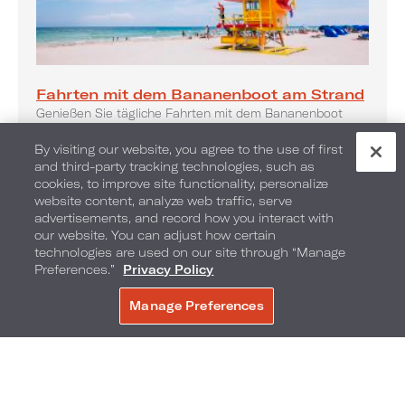
Fahrten mit dem Bananenboot am Strand
Genießen Sie tägliche Fahrten mit dem Bananenboot
By visiting our website, you agree to the use of first
and third-party tracking technologies, such as
cookies, to improve site functionality, personalize
website content, analyze web traffic, serve
advertisements, and record how you interact with
our website. You can adjust how certain
technologies are used on our site through “Manage
Preferences.”
Privacy Policy
Manage Preferences
JETZT BUCHEN