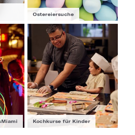
Ostereiersuche
sMiami
Kochkurse für Kinder