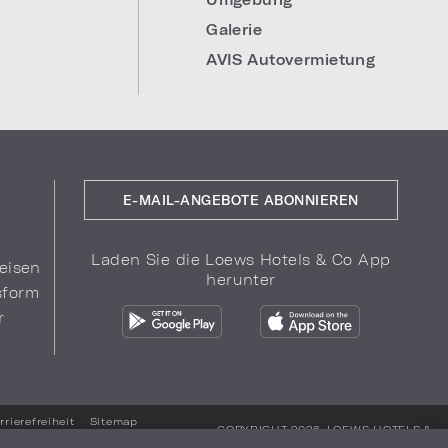
Galerie
AVIS Autovermietung
E-MAIL-ANGEBOTE ABONNIEREN
Laden Sie die Loews Hotels & Co App
eisen
herunter
sform
r
rrierefreiheit
Sitemap
COPYRIGHT 2026.
LOEWS HOTELS &
CO