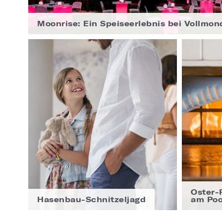
Moonrise: Ein Speiseerlebnis bei Vollmon
Oster-
Hasenbau-Schnitzeljagd
am Poo