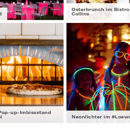
Osterbrunch im Bistro
d
Collins
Pop-up-Imbissstand
l
Neonlichter im #Loew