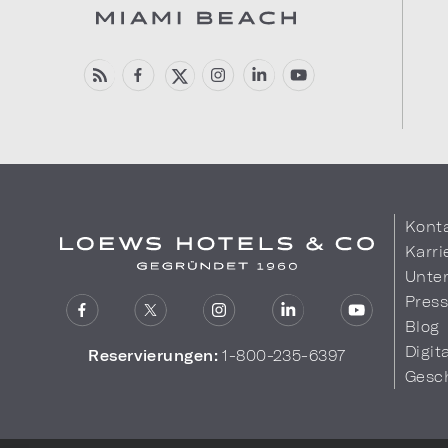
Kont
Karri
Unte
Pres
Blog
Digit
Reservierungen:
1-800-235-6397
Gesc