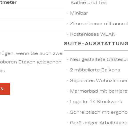
atmeter
Kaffee und Tee
Minibar
Zimmertresor mit ausrei
Kostenloses WLAN
SUITE-AUSSTATTUN
gnügen, wenn Sie auch zwei
Neu gestaltete Gästesui
 oberen Etagen gelegenen
2 möbelierte Balkons
er.
Separates Wohnzimmer 
EN
Marmorbad mit barriere
Lage im 17. Stockwerk
Schreibtisch mit ergon
Geräumiger Arbeitsber