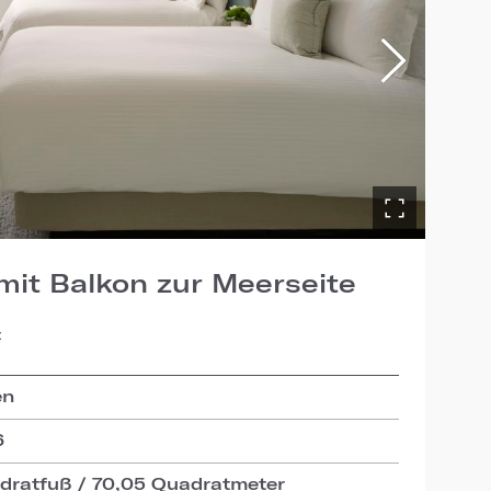
mit Balkon zur Meerseite
:
en
6
dratfuß / 70,05 Quadratmeter