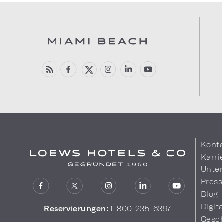
Kont
Karri
Unte
Pres
Blog
Digit
Reservierungen:
1-800-235-6397
Gesc