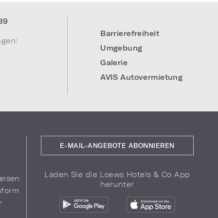
39
Barrierefreiheit
ngen:
Umgebung
Galerie
AVIS Autovermietung
E-MAIL-ANGEBOTE ABONNIEREN
Laden Sie die Loews Hotels & Co App
eisen
herunter
sform
r