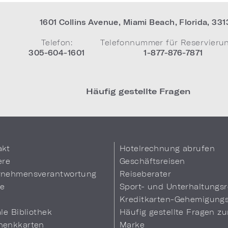
1601 Collins Avenue
,
Miami Beach
,
Florida
,
331
Telefon:
Telefonnummer für Reservieru
305-604-1601
1-877-876-7871
Häufig gestellte Fragen
akt
Hotelrechnung abrufen
ere
Geschäftsreisen
rnehmensverantwortung
Reiseberater
se
Sport- und Unterhaltungsr
Kreditkarten-Gehemigung
ale Bibliothek
Häufig gestellte Fragen zu
henkkarten
Marke