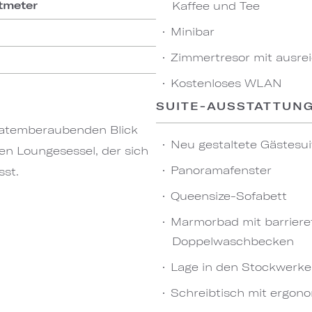
tmeter
Kaffee und Tee
Minibar
Zimmertresor mit ausrei
Kostenloses WLAN
SUITE-AUSSTATTUN
n atemberaubenden Blick
Neu gestaltete Gästesui
nen Loungesessel, der sich
Panoramafenster
sst.
Queensize-Sofabett
Marmorbad mit barriere
Doppelwaschbecken
Lage in den Stockwerken
Schreibtisch mit ergon