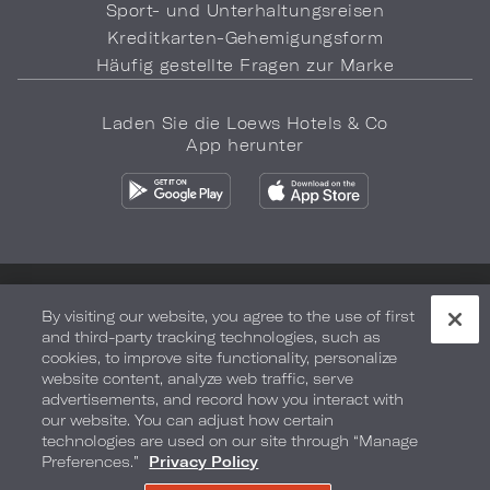
Sport- und Unterhaltungsreisen
Kreditkarten-Gehemigungsform
Häufig gestellte Fragen zur Marke
Laden Sie die Loews Hotels & Co
App herunter
Datenschutz
Meine Daten nicht verkaufen
By visiting our website, you agree to the use of first
and third-party tracking technologies, such as
Sicherheit und Gesundheit
Nutzungsbedingungen
cookies, to improve site functionality, personalize
website content, analyze web traffic, serve
Barrierefreiheit
Sitemap
Ihre Datenschutzoptionen
advertisements, and record how you interact with
our website. You can adjust how certain
COPYRIGHT 2026.
LOEWS HOTELS & CO
technologies are used on our site through “Manage
Preferences.”
Privacy Policy