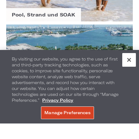
Pool, Strand und SOAK
By visiting our website, you agree to the use of first
and third-party tracking technologies, such as
cookies, to improve site functionality, personalize
website content, analyze web traffic, serve
advertisements, and record how you interact with
our website. You can adjust how certain
technologies are used on our site through “Manage
Preferences.”
Privacy Policy
Manage Preferences
JETZT BUCHEN
Lernen Sie unsere Partner kennen