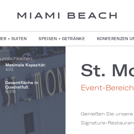
ER + SUITEN
SPEISEN + GETRÄNKE
KONFERENZEN U
umlichkeiten
St. M
Maximale Kapazität:
400
Gesamtfläche in
Event-Bereich
Quadratfuß:
5,976
Genießen Sie unsere 
Signature-Restauran