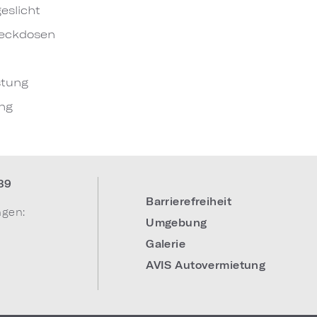
eslicht
eckdosen
stung
ng
39
Barrierefreiheit
ngen:
Umgebung
Galerie
AVIS Autovermietung