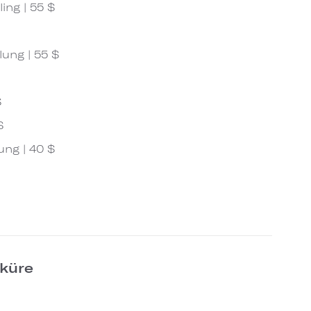
ing | 55 $
ung | 55 $
$
$
ng | 40 $
küre