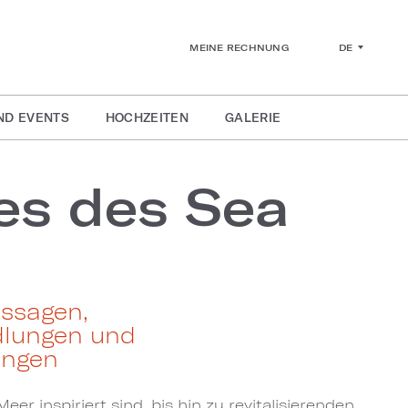
DE
MEINE RECHNUNG
ND EVENTS
HOCHZEITEN
GALERIE
es des Sea
ssagen,
dlungen und
ungen
er inspiriert sind, bis hin zu revitalisierenden