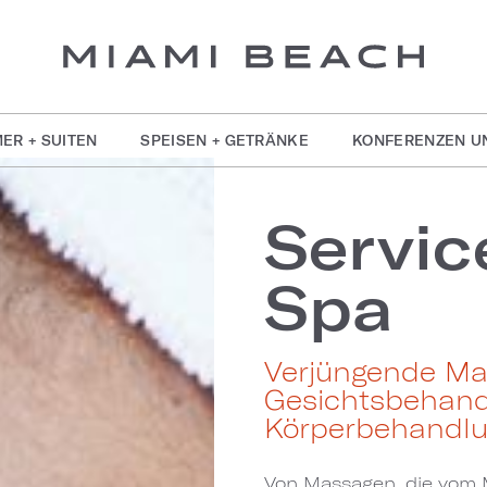
ER + SUITEN
SPEISEN + GETRÄNKE
KONFERENZEN U
Servic
Spa
Verjüngende Ma
Gesichtsbehan
Körperbehandl
Von Massagen, die vom Me