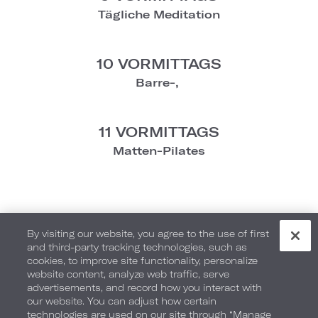
Tägliche Meditation
10 VORMITTAGS
Barre-,
11 VORMITTAGS
Matten-Pilates
Samstag
By visiting our website, you agree to the use of first
and third-party tracking technologies, such as
cookies, to improve site functionality, personalize
website content, analyze web traffic, serve
8 VORMITTAGS
advertisements, and record how you interact with
Strand-Yoga
our website. You can adjust how certain
technologies are used on our site through “Manage