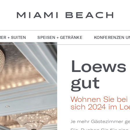
ER + SUITEN
SPEISEN + GETRÄNKE
KONFERENZEN U
Loews 
gut
Wohnen Sie bei 
sich 2024 im Lo
Je mehr Gästezimmer ge
Sie. Buchen Sie für ein